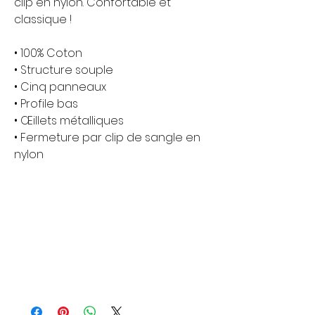
clip en nylon. Confortable et 
classique !
• 100% Coton
• Structure souple
• Cinq panneaux
• Profile bas
• Œillets métalliques
• Fermeture par clip de sangle en 
nylon