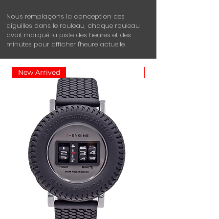
Nous remplaçons la conception des
aiguilles dans le rouleau, chaque rouleau
avait marqué la piste des heures et des
minutes pour afficher l'heure actuelle.
New Arrived
En vente!