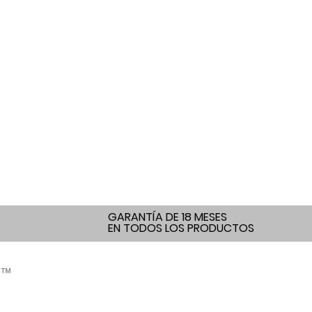
GARANTÍA DE 18 MESES
EN TODOS LOS PRODUCTOS
Suscripción
™
Última promoción de ventas