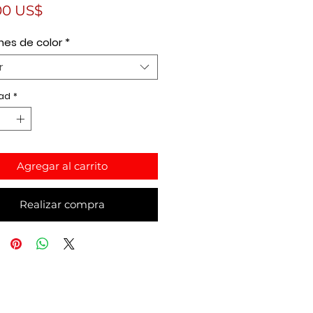
Precio
00 US$
nes de color
*
r
ad
*
Agregar al carrito
Realizar compra