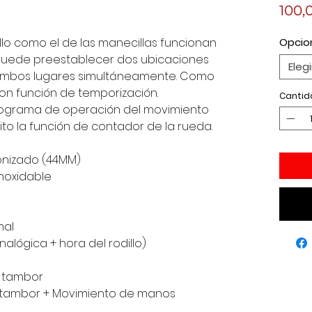
100,
llo como el de las manecillas funcionan
Opcio
puede preestablecer dos ubicaciones
Elegi
n ambos lugares simultáneamente. Como
 con función de temporización.
Cantid
rograma de operación del movimiento
éxito la función de contador de la rueda.
onizado (44MM)
noxidable
al​
alógica + hora del rodillo)
e tambor
 tambor + Movimiento de manos