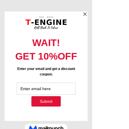
T-ENGINE